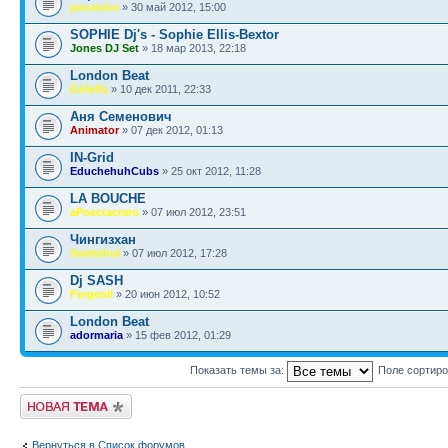
pocxoico
» 30 май 2012, 15:00
SOPHIE Dj's - Sophie Ellis-Bextor
Jones DJ Set
» 18 мар 2013, 22:18
London Beat
Girlefis
» 10 дек 2011, 22:33
Аня Семенович
Animator
» 07 дек 2012, 01:13
IN-Grid
EduchehuhCubs
» 25 окт 2012, 11:28
LA BOUCHE
aPoectacraro
» 07 июл 2012, 23:51
Чингизхан
Svartehol
» 07 июл 2012, 17:28
Dj SASH
Fergenil
» 20 июн 2012, 10:52
London Beat
adormaria
» 15 фев 2012, 01:29
Показать темы за:
Поле сортир
Новая тема
Вернуться в Список форумов