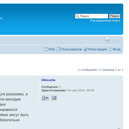
ы,
Расширенный поиск
FAQ
Пользователи
Регистрация
Вход
1 сообщение • Страница
1
из
1
34ksusha
Сообщения:
1
Зарегистрирован:
04 апр 2016, 09:48
ля разогрева, а
ыли мелодии
ядно
понравился
обках могут быть
бязательно