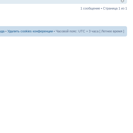
1 сообщение • Страница
1
из
1
нда
•
Удалить cookies конференции
• Часовой пояс: UTC + 3 часа [ Летнее время ]