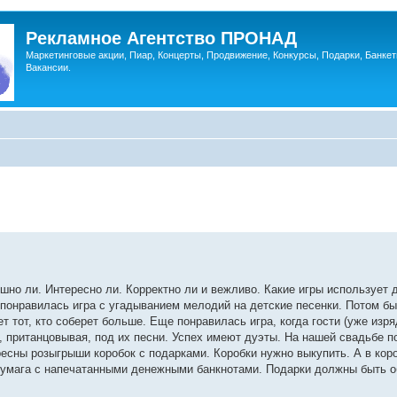
Рекламное Агентство ПРОНАД
Маркетинговые акции, Пиар, Концерты, Продвижение, Конкурсы, Подарки, Банкет
Вакансии.
шно ли. Интересно ли. Корректно ли и вежливо. Какие игры использует д
не понравилась игра с угадыванием мелодий на детские песенки. Потом б
т тот, кто соберет больше. Еще понравилась игра, когда гости (уже изр
, пританцовывая, под их песни. Успех имеют дуэты. На нашей свадьбе 
ресны розыгрыши коробок с подарками. Коробки нужно выкупить. А в кор
бумага с напечатанными денежными банкнотами. Подарки должны быть о