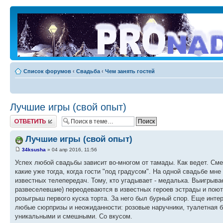
Список форумов
‹
Свадьба
‹
Чем занять гостей
Лучшие игры (свой опыт)
Ответить
Лучшие игры (свой опыт)
34ksusha
» 04 апр 2016, 11:56
Успех любой свадьбы зависит во-многом от тамады. Как ведет. Сме
какие уже тогда, когда гости "под градусом". На одной свадьбе м
известных телепередач. Тому, кто угадывает - медалька. Выигрывае
развеселевшие) переодеваются в известных героев эстрады и поют
розыгрыш первого куска торта. За него был бурный спор. Еще инте
любые сюрпризы и неожиданности: розовые наручники, туалетная 
уникальными и смешными. Со вкусом.