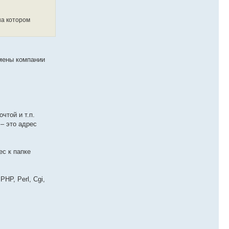
на котором
омены компании
чтой и т.п.
– это адрес
ес к папке
HP, Perl, Cgi,