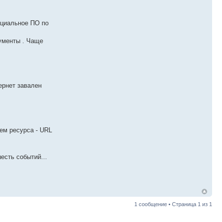
пециальное ПО по
ументы . Чаще
ернет завален
ем ресурса - URL
есть событий...
1 сообщение • Страница
1
из
1