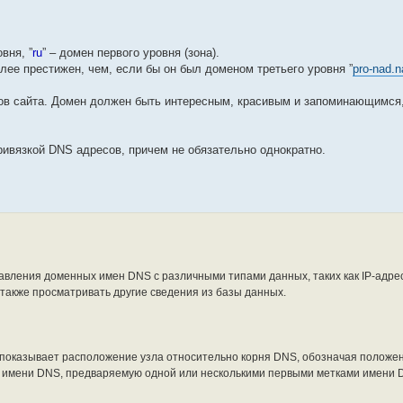
вня, ”
ru
” – домен первого уровня (зона).
более престижен, чем, если бы он был доменом третьего уровня ”
pro-nad.n
ов сайта. Домен должен быть интересным, красивым и запоминающимся,
ривязкой DNS адресов, причем не обязательно однократно.
вления доменных имен DNS с различными типами данных, таких как IP-адре
также просматривать другие сведения из базы данных.
показывает расположение узла относительно корня DNS, обозначая положен
имени DNS, предваряемую одной или несколькими первыми метками имени 