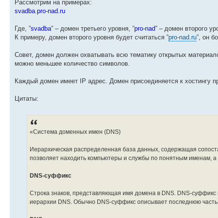
Рассмотрим на примерах:
svadba.pro-nad.ru
Где, ”
svadba
” – домен третьего уровня, ”
pro-nad
” – домен второго уро
К примеру, домен второго уровня будет считаться ”
pro-nad.ru
”, он 
Совет, домен должен охватывать всю тематику открытых материал
можно меньшее количество символов.
Каждый домен имеет IP адрес. Домен присоединяется к хостингу п
Цитаты:
«Система доменных имен (DNS)
Иерархическая распределенная база данных, содержащая сопоста
позволяет находить компьютеры и службы по понятным именам, а 
DNS-суффикс
Строка знаков, представляющая имя домена в DNS. DNS-суффикс 
иерархии DNS. Обычно DNS-суффикс описывает последнюю часть 