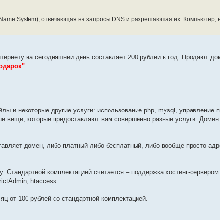
Name System), отвечающая на запросы DNS и разрешающая их. Компьютер, 
нтернету на сегодняшний день составляет 200 рублей в год. Продают д
одарок"
ы и некоторые другие услуги: использование php, mysql, управление по
ные вещи, которые предоставляют вам совершенно разные услуги. Домен 
тавляет домен, либо платный либо бесплатный, либо вообще просто адр
. Стандартной комплектацией считается – поддержка хостинг-сервером P
ictAdmin, htaccess.
яц от 100 рублей со стандартной комплектацией.