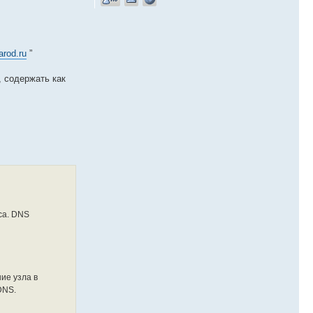
arod.ru
”
 содержать как
са. DNS
ие узла в
DNS.