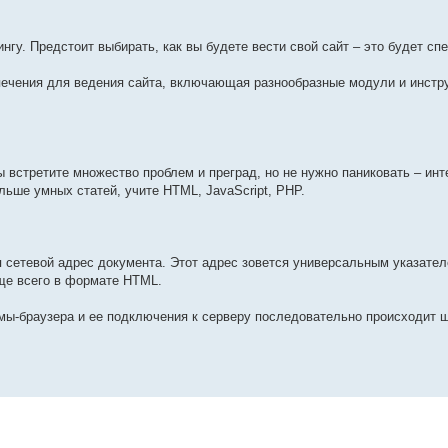
ингу. Предстоит выбирать, как вы будете вести свой сайт – это будет с
спечения для ведения сайта, включающая разнообразные модули и инстр
вы встретите множество проблем и преград, но не нужно паниковать – инт
ьше умных статей, учите HTML, JavaScript, PHP.
 сетевой адрес документа. Этот адрес зовется универсальным указател
аще всего в формате HTML.
мы-браузера и ее подключения к серверу последовательно происходит ш