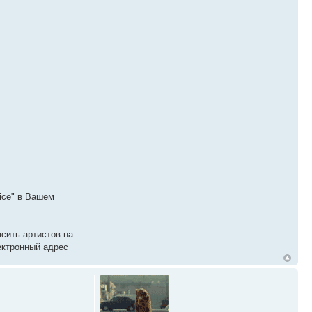
ice" в Вашем
асить артистов на
ектронный адрес